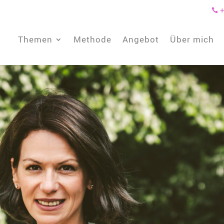
+

Themen
Methode
Angebot
Über mich