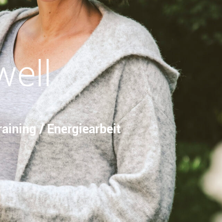
well
aining / Energiearbeit