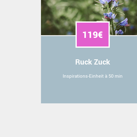
119€
Ruck Zuck
Inspirations-Einheit à 50 min