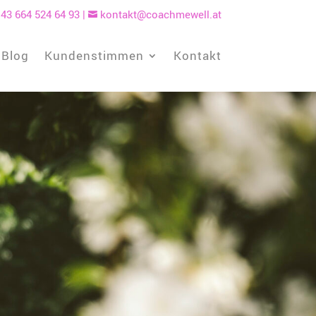
43 664 524 64 93
|
kontakt@coachmewell.at

Blog
Kundenstimmen
Kontakt