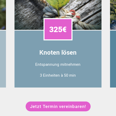
325€
Knoten lösen
Entspannung mitnehmen
3 Einheiten à 50 min
Jetzt Termin vereinbaren!