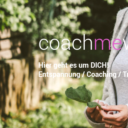
coach
me
Hier geht es um DICH!
Entspannung / Coaching / Tr