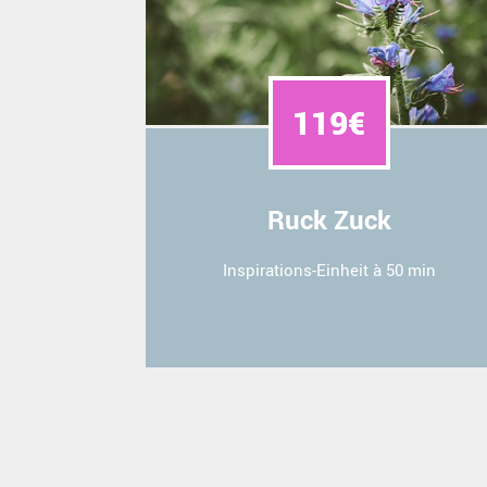
119€
Ruck Zuck
Inspirations-Einheit à 50 min