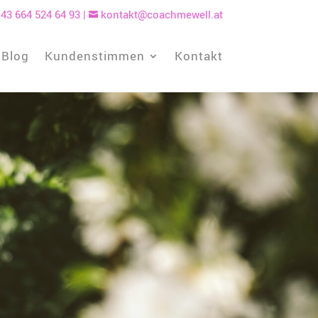
43 664 524 64 93
|
kontakt@coachmewell.at

Blog
Kundenstimmen
Kontakt