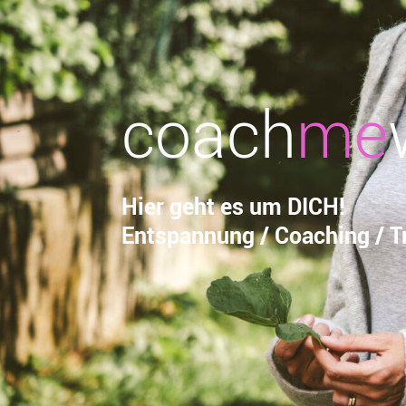
coach
me
Hier geht es um DICH!
Entspannung / Coaching / Tr