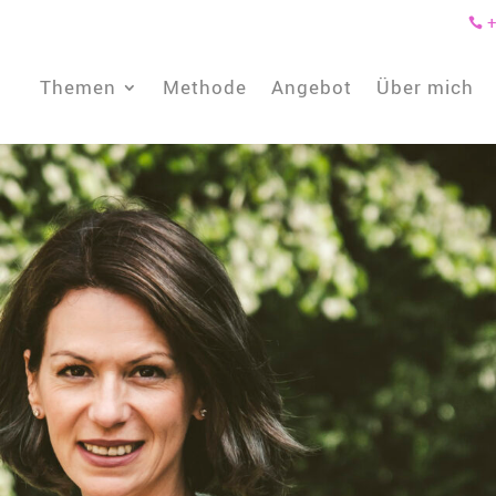
+

Themen
Methode
Angebot
Über mich