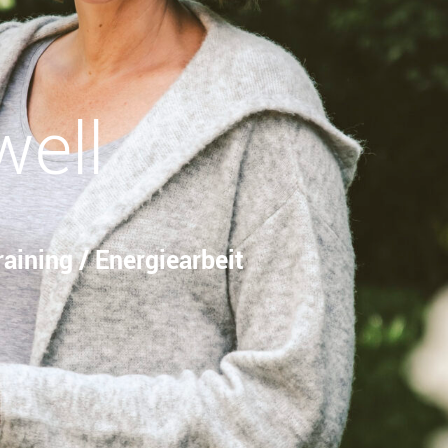
well
aining / Energiearbeit