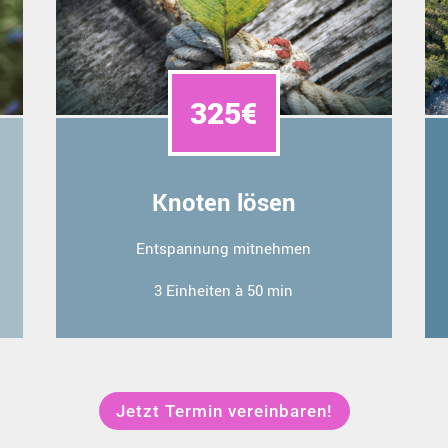
325€
Knoten lösen
Entspannung mitnehmen
3 Einheiten à 50 min
Jetzt Termin vereinbaren!