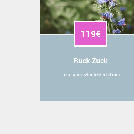
119€
Ruck Zuck
Inspirations-Einheit à 50 min