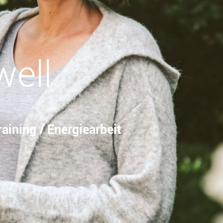
well
aining / Energiearbeit