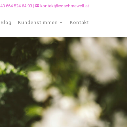
43 664 524 64 93
|
kontakt@coachmewell.at

Blog
Kundenstimmen
Kontakt