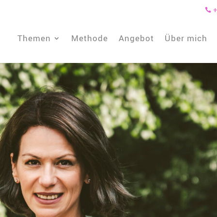
+

Themen
Methode
Angebot
Über mich