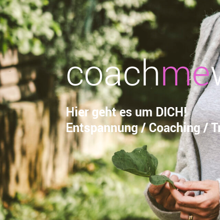
coach
me
Hier geht es um DICH!
Entspannung / Coaching / Tr