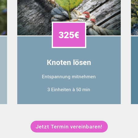
325€
Knoten lösen
Entspannung mitnehmen
3 Einheiten à 50 min
Jetzt Termin vereinbaren!