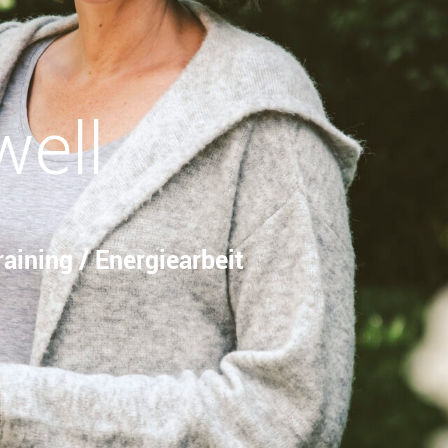
well
aining / Energiearbeit