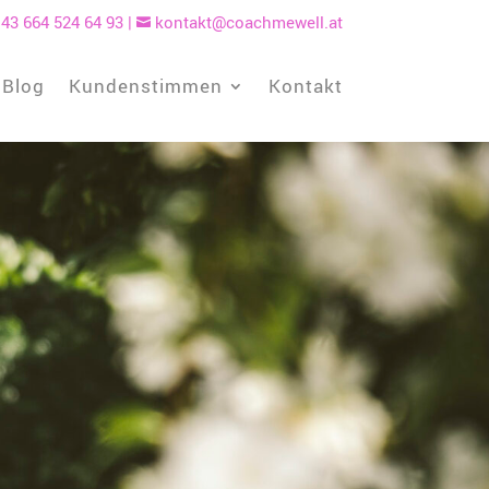
43 664 524 64 93
|
kontakt@coachmewell.at

Blog
Kundenstimmen
Kontakt