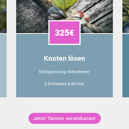
325€
Knoten lösen
Entspannung mitnehmen
3 Einheiten à 50 min
Jetzt Termin vereinbaren!