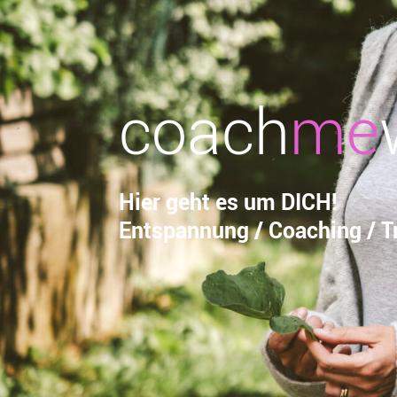
coach
me
Hier geht es um DICH!
Entspannung / Coaching / Tr