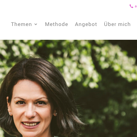
+

Themen
Methode
Angebot
Über mich