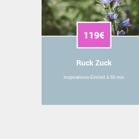
119€
Ruck Zuck
Inspirations-Einheit à 50 min