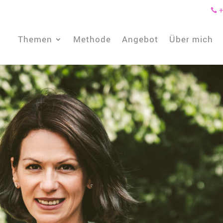
+

Themen
Methode
Angebot
Über mich