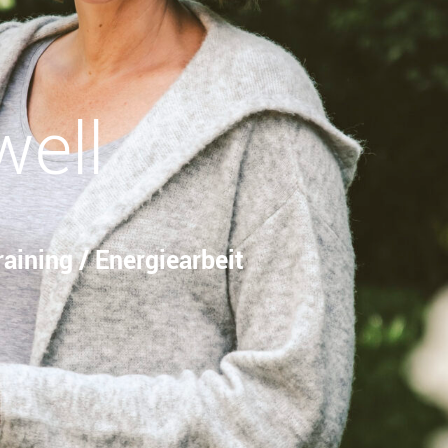
well
aining / Energiearbeit