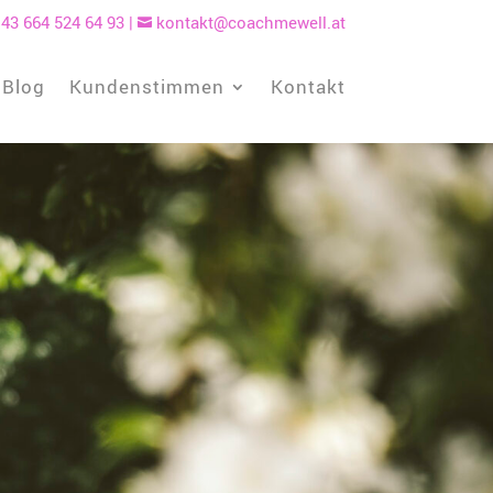
43 664 524 64 93
|
kontakt@coachmewell.at

Blog
Kundenstimmen
Kontakt