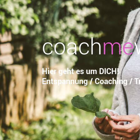
coach
me
Hier geht es um DICH!
Entspannung / Coaching / Tr