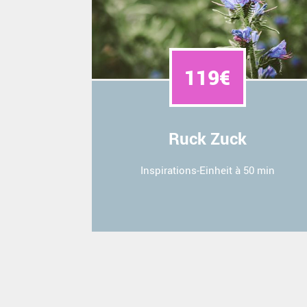
119€
Ruck Zuck
Inspirations-Einheit à 50 min