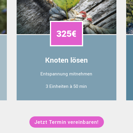
325€
Knoten lösen
Entspannung mitnehmen
3 Einheiten à 50 min
Jetzt Termin vereinbaren!