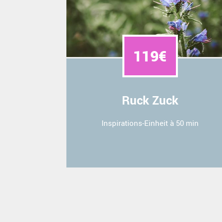
119€
Ruck Zuck
Inspirations-Einheit à 50 min