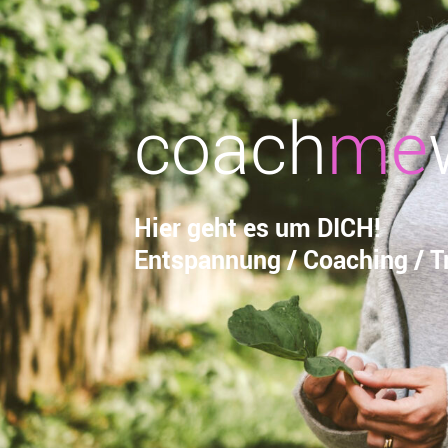
coach
me
Hier geht es um DICH!
Entspannung / Coaching / Tr