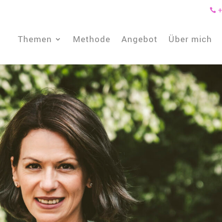
+

Themen
Methode
Angebot
Über mich