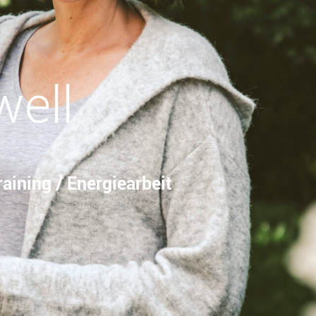
well
aining / Energiearbeit