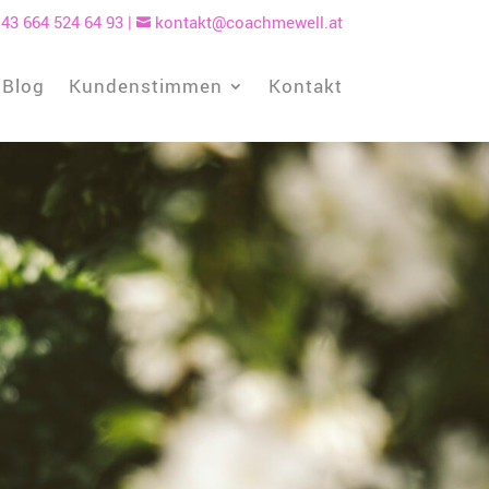
43 664 524 64 93
|
kontakt@coachmewell.at

Blog
Kundenstimmen
Kontakt