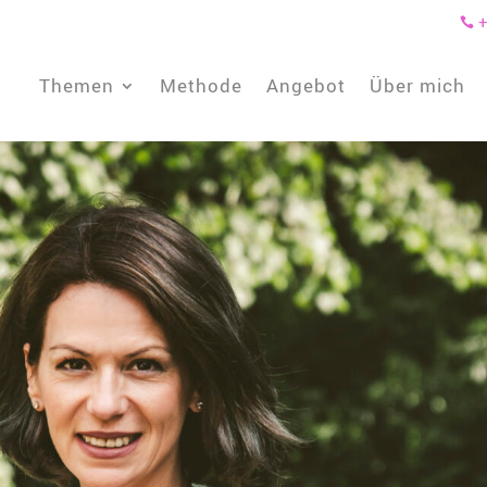
+

Themen
Methode
Angebot
Über mich