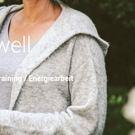
well
aining / Energiearbeit