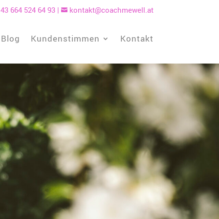
43 664 524 64 93
|
kontakt@coachmewell.at

Blog
Kundenstimmen
Kontakt