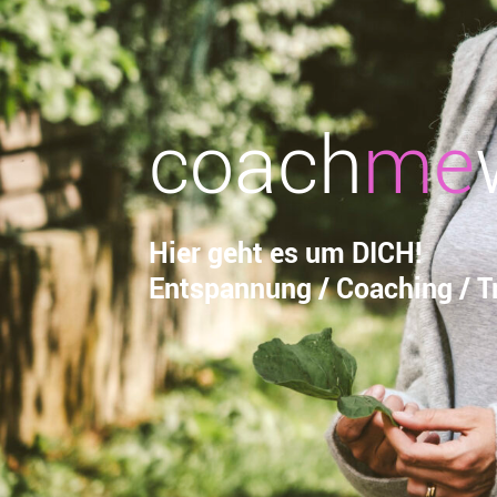
coach
me
Hier geht es um DICH!
Entspannung / Coaching / Tr