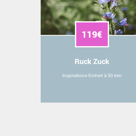
119€
Ruck Zuck
Inspirations-Einheit à 50 min