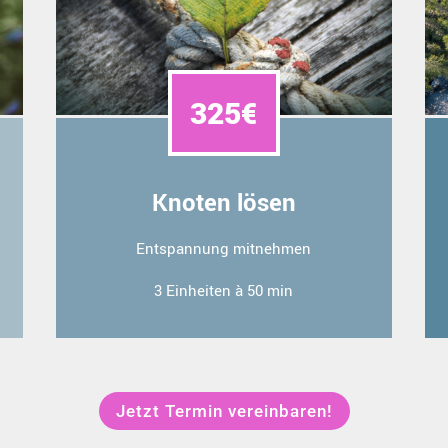
325€
Knoten lösen
Entspannung mitnehmen
3 Einheiten à 50 min
Jetzt Termin vereinbaren!