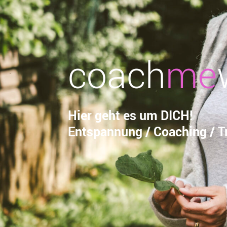
coach
me
Hier geht es um DICH!
Entspannung / Coaching / Tr