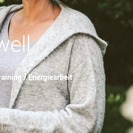
well
aining / Energiearbeit