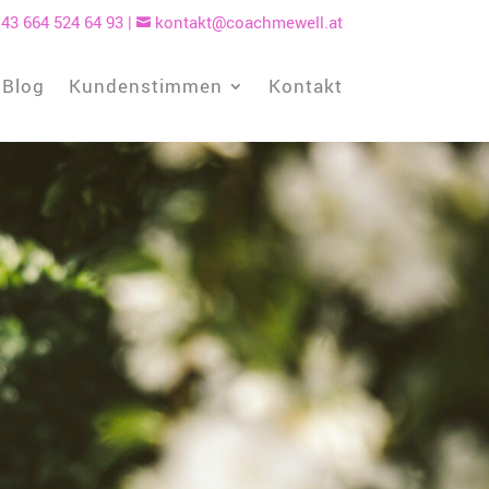
43 664 524 64 93
|
kontakt@coachmewell.at

Blog
Kundenstimmen
Kontakt