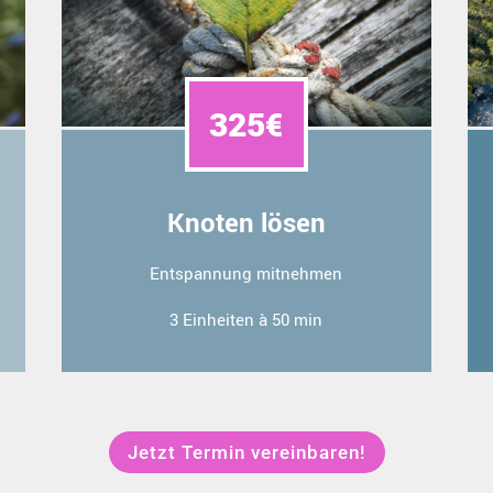
325€
Knoten lösen
Entspannung mitnehmen
3 Einheiten à 50 min
Jetzt Termin vereinbaren!