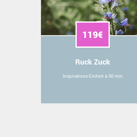
119€
Ruck Zuck
Inspirations-Einheit à 50 min