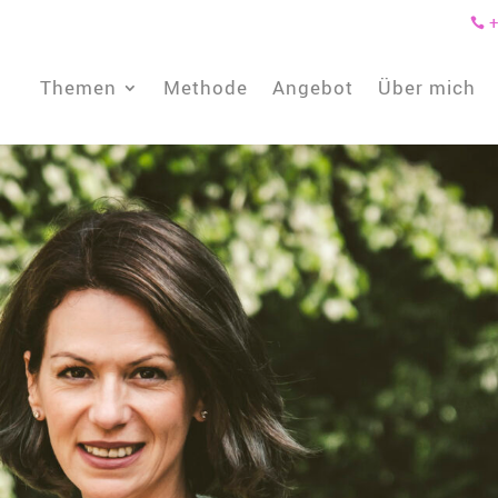
+

Themen
Methode
Angebot
Über mich