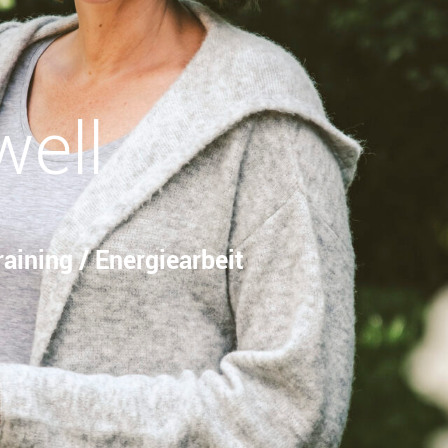
well
aining / Energiearbeit