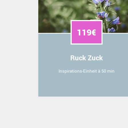
119€
Ruck Zuck
Inspirations-Einheit à 50 min