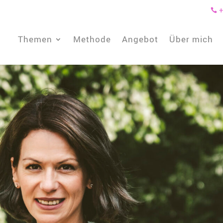
+

Themen
Methode
Angebot
Über mich