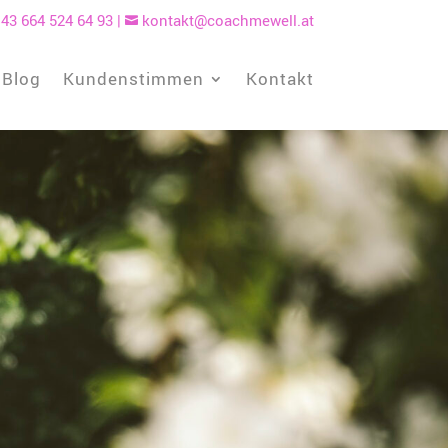
43 664 524 64 93
|
kontakt@coachmewell.at

Blog
Kundenstimmen
Kontakt