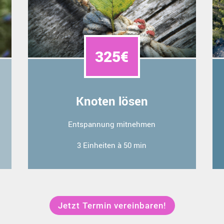
325€
Knoten lösen
Entspannung mitnehmen
3 Einheiten à 50 min
Jetzt Termin vereinbaren!