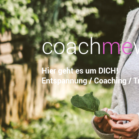
coach
me
Hier geht es um DICH!
Entspannung / Coaching / Tr