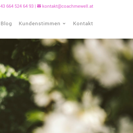
43 664 524 64 93
|
kontakt@coachmewell.at

Blog
Kundenstimmen
Kontakt