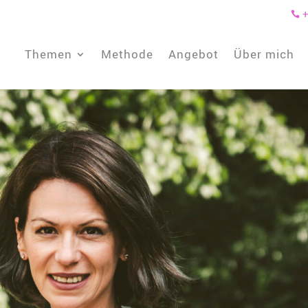
+

Themen
Methode
Angebot
Über mich