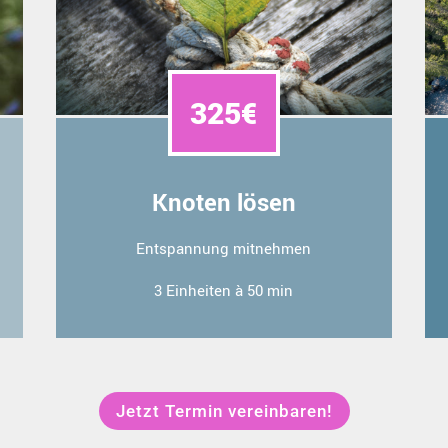
325€
Knoten lösen
Entspannung mitnehmen
3 Einheiten à 50 min
Jetzt Termin vereinbaren!