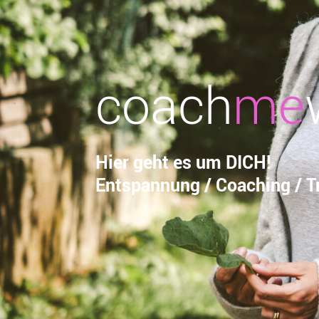
coach
me
Hier geht es um DICH!
Entspannung / Coaching / Tr