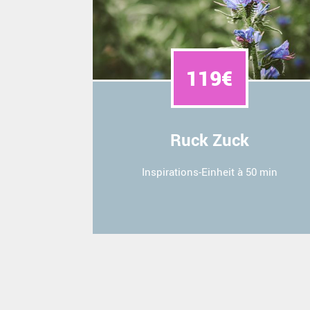
119€
Ruck Zuck
Inspirations-Einheit à 50 min