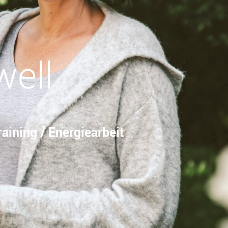
well
aining / Energiearbeit