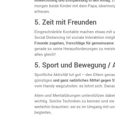
Abwechslung und Entspannung in den Alltag.
Es
morgen beide Kinder mit dem Papa, übermorge
erfreuen.
5.
Zeit mit Freunden
Eingeschränkte Kontakte machen etwas mit uns
Social Distancing ist soziale Interaktion m
Freunde zugehen, Vorschläge für gemeinsame Zei
gerade so seine Herausforderungen zu meiste
allen gleich!
5.
Sport und Bewegung /
Sportliche Aktivität tut gut – den Eltern ge
günstiges
und ganz natürliches Mittel gege
vom Handy wegzuholen: es lohnt sich. Danach
Atem und Mentalübungen unterstützen dabei, 
wichtig. Solche Techniken zu kennen und sie 
weiterhin brauchen: sei es im Umgang mit uns
begleiten.