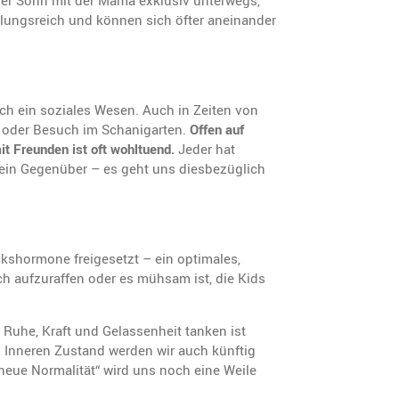
 der Sohn mit der Mama exklusiv unterwegs,
lungsreich und können sich öfter aneinander
ch ein soziales Wesen. Auch in Zeiten von
g oder Besuch im Schanigarten.
Offen auf
t Freunden ist oft wohltuend.
Jeder hat
Dein Gegenüber – es geht uns diesbezüglich
ckshormone freigesetzt – ein optimales,
h aufzuraffen oder es mühsam ist, die Kids
Ruhe, Kraft und Gelassenheit tanken ist
n Inneren Zustand werden wir auch künftig
neue Normalität“ wird uns noch eine Weile