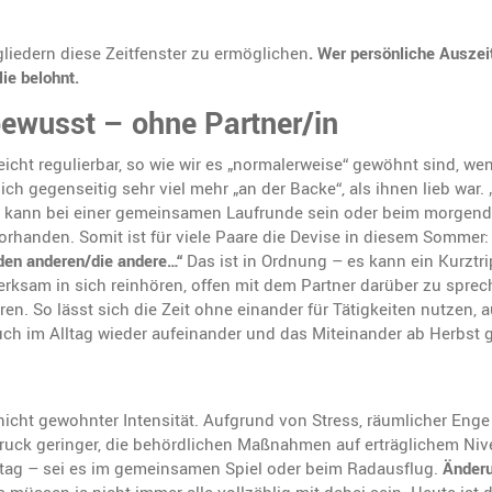
gliedern diese Zeitfenster zu ermöglichen
. Wer persönliche Auszei
ie belohnt.
 bewusst – ohne Partner/in
icht regulierbar, so wie wir es „normalerweise“ gewöhnt sind, w
ich gegenseitig sehr viel mehr „an der Backe“, als ihnen lieb war. 
s kann bei einer gemeinsamen Laufrunde sein oder beim morgend
vorhanden. Somit ist für viele Paare die Devise in diesem Sommer
den anderen/die andere…“
Das ist in Ordnung – es kann ein Kurztrip
rksam in sich reinhören, offen mit dem Partner darüber zu sprec
en. So lässt sich die Zeit ohne einander für Tätigkeiten nutzen,
ch im Alltag wieder aufeinander und das Miteinander ab Herbst 
nicht gewohnter Intensität. Aufgrund von Stress, räumlicher Enge 
Druck geringer, die behördlichen Maßnahmen auf erträglichem Niv
Alltag – sei es im gemeinsamen Spiel oder beim Radausflug.
Änderu