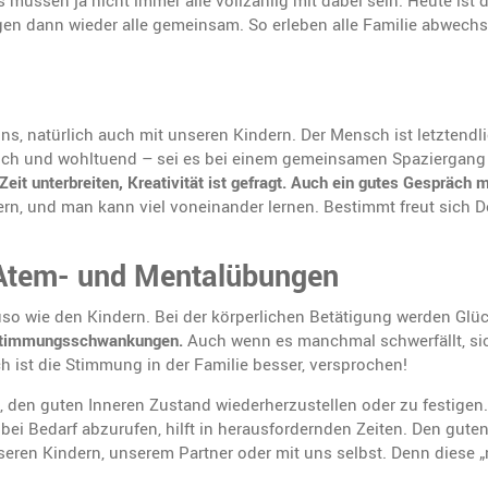
 müssen ja nicht immer alle vollzählig mit dabei sein. Heute ist
n dann wieder alle gemeinsam. So erleben alle Familie abwechs
, natürlich auch mit unseren Kindern. Der Mensch ist letztendli
öglich und wohltuend – sei es bei einem gemeinsamen Spaziergan
t unterbreiten, Kreativität ist gefragt.
Auch ein gutes Gespräch mi
rn, und man kann viel voneinander lernen. Bestimmt freut sich 
 Atem- und Mentalübungen
nauso wie den Kindern. Bei der körperlichen Betätigung werden Glü
n Stimmungsschwankungen.
Auch wenn es manchmal schwerfällt, sic
 ist die Stimmung in der Familie besser, versprochen!
den guten Inneren Zustand wiederherzustellen oder zu festigen. 
bei Bedarf abzurufen, hilft in herausfordernden Zeiten. Den gute
eren Kindern, unserem Partner oder mit uns selbst. Denn diese „